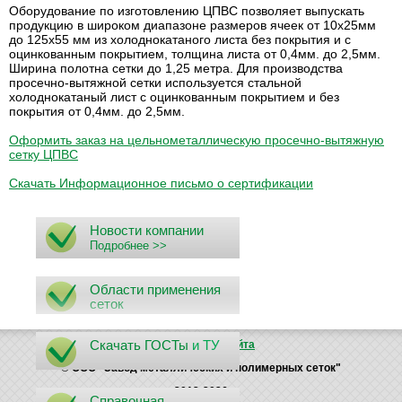
Оборудование по изготовлению ЦПВС позволяет выпускать
продукцию в широком диапазоне размеров ячеек от 10х25мм
до 125х55 мм из холоднокатаного листа без покрытия и с
оцинкованным покрытием, толщина листа от 0,4мм. до 2,5мм.
Ширина полотна сетки до 1,25 метра. Для производства
просечно-вытяжной сетки используется стальной
холоднокатаный лист с оцинкованным покрытием и без
покрытия от 0,4мм. до 2,5мм.
Оформить заказ на цельнометаллическую просечно-вытяжную
сетку ЦПВС
Скачать Информационное письмо о сертификации
Новости компании
Подробнее >>
Области применения
сеток
Скачать ГОСТы
и ТУ
Поиск
Карта сайта
© ООО "Завод металлических и полимерных сеток"
2012-2026
Справочная