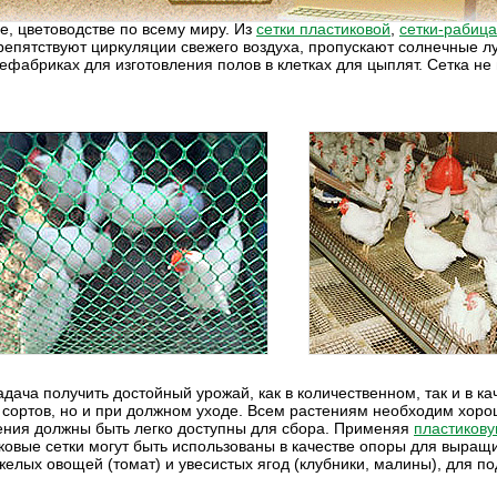
е, цветоводстве по всему миру. Из
сетки пластиковой
,
сетки-рабица
 препятствуют циркуляции свежего воздуха, пропускают солнечные
цефабриках для изготовления полов в клетках для цыплят. Сетка н
адача получить достойный урожай, как в количественном, так и в 
 сортов, но и при должном уходе. Всем растениям необходим хорош
ения должны быть легко доступны для сбора. Применяя
пластикову
ковые сетки могут быть использованы в качестве опоры для выращ
яжелых овощей (томат) и увесистых ягод (клубники, малины), для п