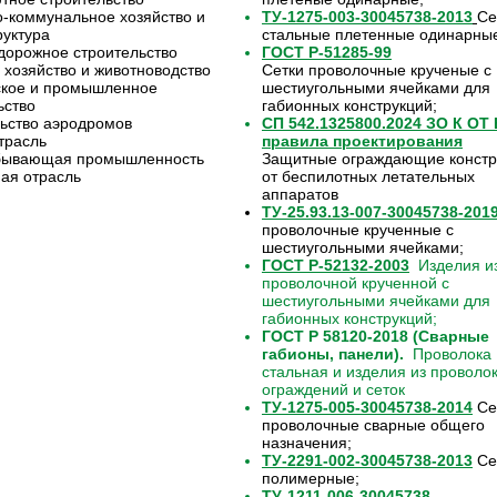
коммунальное хозяйство и
ТУ-1275-003-30045738-2013
Се
уктура
стальные плетенные одинарны
орожное строительство
ГОСТ Р-51285-99
 хозяйство и животноводство
Сетки проволочные крученые с
ское и промышленное
шестиугольными ячейками для
ьство
габионных конструкций;
ьство аэродромов
СП 542.1325800.2024 ЗО К ОТ
трасль
правила проектирования
бывающая промышленность
Защитные ограждающие констр
ая отрасль
от беспилотных летательных
аппаратов
ТУ-25.93.13-007-30045738-201
проволочные крученные с
шестиугольными ячейками;
ГОСТ Р-52132-2003
Изделия из
проволочной крученной с
шестиугольными ячейками для
габионных конструкций;
ГОСТ Р 58120-2018 (Сварные
габионы, панели).
Проволока
стальная и изделия из проволо
ограждений и сеток
ТУ-1275-005-30045738-2014
Се
проволочные сварные общего
назначения;
ТУ-2291-002-30045738-2013
Се
полимерные;
ТУ-1211-006-30045738-