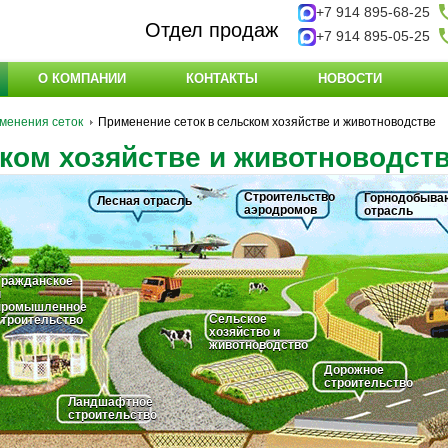
+7 914 895-68-25
Отдел продаж
+7 914 895-05-25
О КОМПАНИИ
КОНТАКТЫ
НОВОСТИ
менения сеток
Применение сеток в сельском хозяйстве и животноводстве
ком хозяйстве и животноводст
Строительство
Горнодобыва
Лесная отрасль
аэродромов
отрасль
Гражданское
и
промышленное
Сельское
строительство
хозяйство и
животноводство
Дорожное
строительство
Ландшафтное
строительство