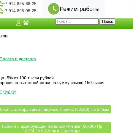
+7 914 895-68-25
Режим работы
+7 914 895-05-25
,4мм
Оплата и доставка
.
ца -5% от 100 тысяч рублей.
 просечно-вытяжной сетки на сумму свыше 150 тысяч
СКИДКИ
бион с армирующей панелью Ячейка (60х80) Пр 2,4мм
Габион с армирующей панелью Ячейка (60х80) Пр
2,4/3,4мм (Цинк и Полимер)