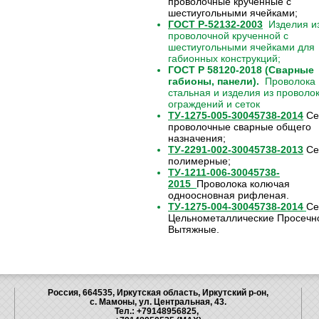
проволочные крученные с
шестиугольными ячейками;
ГОСТ Р-52132-2003
Изделия из
проволочной крученной с
шестиугольными ячейками для
габионных конструкций;
ГОСТ Р 58120-2018 (Сварные
габионы, панели).
Проволока
стальная и изделия из проволо
ограждений и сеток
ТУ-1275-005-30045738-2014
Се
проволочные сварные общего
назначения;
ТУ-2291-002-30045738-2013
Се
полимерные;
ТУ-1211-006-30045738-
2015
Проволока колючая
одноосновная рифленая.
ТУ-1275-004-30045738-2014
Се
Цельнометаллические Просечн
Вытяжные.
Россия, 664535, Иркутская область, Иркутский р-он,
с. Мамоны, ул. Центральная, 43.
Тел.: +79148956825,
"