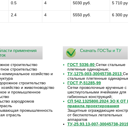
0.5
4
5030 руб.
5 710 ру
2.4
4
5550 руб.
6 300 ру
ласти применения
Скачать ГОСТы
и ТУ
ток
жное строительство
ГОСТ 5336-80
Сетки стальные
ное строительство
плетеные одинарные;
коммунальное хозяйство и
ТУ-1275-003-30045738-2013
Се
уктура
стальные плетенные одинарны
орожное строительство
ГОСТ Р-51285-99
 хозяйство и животноводство
Сетки проволочные крученые с
ское и промышленное
шестиугольными ячейками для
ьство
габионных конструкций;
ьство аэродромов
СП 542.1325800.2024 ЗО К ОТ
трасль
правила проектирования
бывающая промышленность
Защитные ограждающие констр
ая отрасль
от беспилотных летательных
аппаратов
ТУ-25.93.13-007-30045738-201