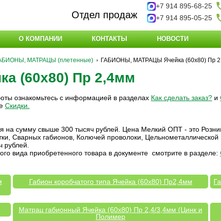
+7 914 895-68-25
Отдел продаж
+7 914 895-05-25
О КОМПАНИИ
КОНТАКТЫ
НОВОСТИ
АБИОНЫ, МАТРАЦЫ (плетенные)
ГАБИОНЫ, МАТРАЦЫ Ячейка (60х80) Пр 2
 (60х80) Пр 2,4мм
боты ознакомьтесь с информацией в разделах
Как сделать заказ?
и
ле
Скидки
.
ия на сумму свыше 300 тысяч рублей. Цена Мелкий ОПТ - это Розни
етки, Сварных габионов, Колючей проволоки, Цельнометаллической
ч рублей.
ого вида приобретенного товара в документе смотрите в разделе:
м
Габион коробчатого типа Ячейка (60х80) Пр2,4мм
Га
Матрац габионный Ячейка (60х80) Пр 2,4/3,4мм (Цинк и
Полимер