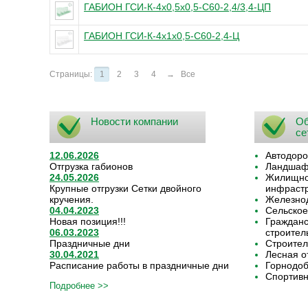
ГАБИОН ГСИ-К-4х0,5х0,5-С60-2,4/3,4-ЦП
ГАБИОН ГСИ-К-4х1х0,5-С60-2,4-Ц
Страницы:
1
2
3
4
→
Все
Новости компании
Об
се
12.06.2026
Автодоро
Отгрузка габионов
Ландшафт
24.05.2026
Жилищно-
Крупные отгрузки Сетки двойного
инфрастр
кручения.
Железнод
04.04.2023
Сельское
Новая позиция!!!
Граждан
06.03.2023
строител
Праздничные дни
Строител
30.04.2021
Лесная о
Расписание работы в праздничные дни
Горнодо
Спортивн
Подробнее >>