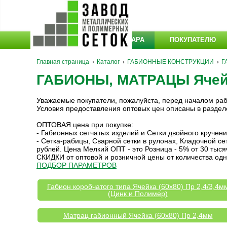
КАТАЛОГ ТОВАРА
ПОКУПАТЕЛЮ
Главная страница
Каталог
ГАБИОННЫЕ КОНСТРУКЦИИ
Г
ГАБИОНЫ, МАТРАЦЫ Ячейка
Уважаемые покупатели, пожалуйста, перед началом ра
Условия предоставления оптовых цен описаны в разде
ОПТОВАЯ цена при покупке:
- Габионных сетчатых изделий и Сетки двойного кручен
- Сетка-рабицы, Сварной сетки в рулонах, Кладочной с
рублей. Цена Мелкий ОПТ - это Розница - 5% от 30 тыся
СКИДКИ от оптовой и розничной цены от количества одн
ПОДБОР ПАРАМЕТРОВ
Габион коробчатого типа Ячейка (60х80) Пр 2,4/3,4м
(Цинк и Полимер)
Матрац габионный Ячейка (60x80) Пр 2,4мм