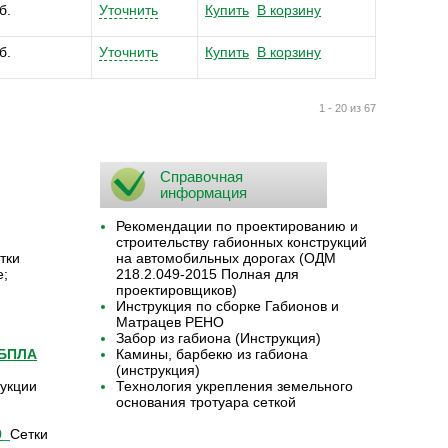
б.
Уточнить
Купить
В корзину
б.
Уточнить
Купить
В корзину
1 - 20 из 67
Справочная
информация
Рекомендации по проектированию и
строительству габионных конструкций
тки
на автомобильных дорогах (ОДМ
е;
218.2.049-2015 Полная для
проектировщиков)
Инструкция по сборке Габионов и
Матрацев РЕНО
Забор из габиона (Инструкция)
 БПЛА
Камины, барбекю из габиона
(инструкция)
укции
Технология укрепления земельного
основания тротуара сеткой
9
Сетки