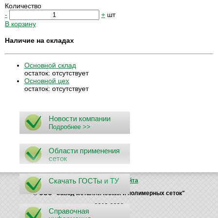
Количество
-
+
шт
В корзину
Наличие на складах
Основной склад
остаток:
отсутствует
Основной цех
остаток:
отсутствует
Новости компании
Подробнее >>
Области применения
сеток
Скачать ГОСТы
и ТУ
Поиск
Карта сайта
© ООО "Завод металлических и полимерных сеток"
2012-2026
Справочная