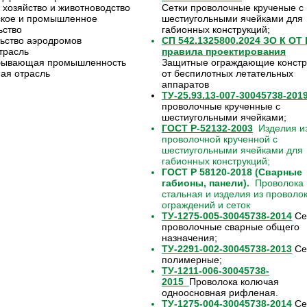
 хозяйство и животноводство
Сетки проволочные крученые с
ское и промышленное
шестиугольными ячейками для
ьство
габионных конструкций;
ьство аэродромов
СП 542.1325800.2024 ЗО К ОТ
трасль
правила проектирования
бывающая промышленность
Защитные ограждающие констр
ая отрасль
от беспилотных летательных
аппаратов
ТУ-25.93.13-007-30045738-201
проволочные крученные с
шестиугольными ячейками;
ГОСТ Р-52132-2003
Изделия из
проволочной крученной с
шестиугольными ячейками для
габионных конструкций;
ГОСТ Р 58120-2018 (Сварные
габионы, панели).
Проволока
стальная и изделия из проволо
ограждений и сеток
ТУ-1275-005-30045738-2014
Се
проволочные сварные общего
назначения;
ТУ-2291-002-30045738-2013
Се
полимерные;
ТУ-1211-006-30045738-
2015
Проволока колючая
одноосновная рифленая.
ТУ-1275-004-30045738-2014
Се