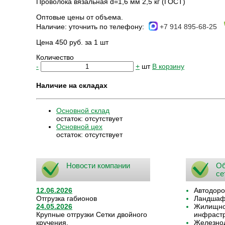
Проволока вязальная d=1,6 мм 2,5 кг (ГОСТ)
Оптовые цены от объема.
Наличие:
уточнить по телефону:
+7 914 895-68-25
Цена 450 руб. за 1 шт
Количество
-
+
шт
В корзину
Наличие на складах
Основной склад
остаток:
отсутствует
Основной цех
остаток:
отсутствует
Новости компании
Об
се
12.06.2026
Автодоро
Отгрузка габионов
Ландшафт
24.05.2026
Жилищно-
Крупные отгрузки Сетки двойного
инфрастр
кручения.
Железнод