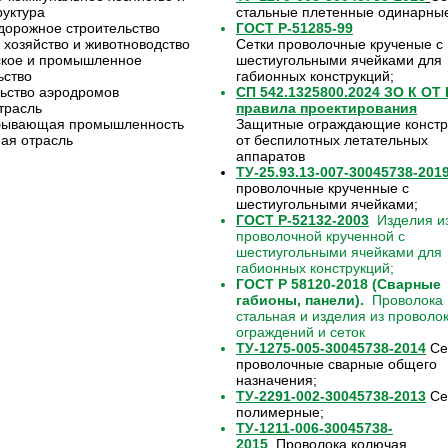
уктура
стальные плетенные одинарны
орожное строительство
ГОСТ Р-51285-99
 хозяйство и животноводство
Сетки проволочные крученые с
ское и промышленное
шестиугольными ячейками для
ьство
габионных конструкций;
ьство аэродромов
СП 542.1325800.2024 ЗО К ОТ
трасль
правила проектирования
бывающая промышленность
Защитные ограждающие констр
ая отрасль
от беспилотных летательных
аппаратов
ТУ-25.93.13-007-30045738-201
проволочные крученные с
шестиугольными ячейками;
ГОСТ Р-52132-2003
Изделия из
проволочной крученной с
шестиугольными ячейками для
габионных конструкций;
ГОСТ Р 58120-2018 (Сварные
габионы, панели).
Проволока
стальная и изделия из проволо
ограждений и сеток
ТУ-1275-005-30045738-2014
Се
проволочные сварные общего
назначения;
ТУ-2291-002-30045738-2013
Се
полимерные;
ТУ-1211-006-30045738-
2015
Проволока колючая