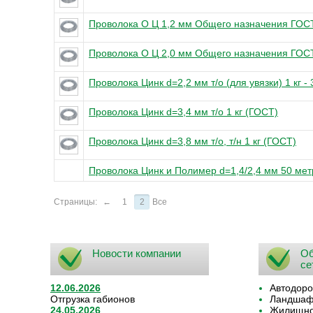
Проволока О Ц 1,2 мм Общего назначения ГОС
Проволока О Ц 2,0 мм Общего назначения ГОС
Проволока Цинк d=2,2 мм т/о (для увязки) 1 кг -
Проволока Цинк d=3,4 мм т/о 1 кг (ГОСТ)
Проволока Цинк d=3,8 мм т/о, т/н 1 кг (ГОСТ)
Проволока Цинк и Полимер d=1,4/2,4 мм 50 мет
Страницы:
←
1
2
Все
Новости компании
Об
се
12.06.2026
Автодоро
Отгрузка габионов
Ландшафт
24.05.2026
Жилищно-