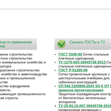
ласти применения
Скачать ГОСТы
и ТУ
ток
жное строительство
ГОСТ 5336-80
Сетки стальные
ное строительство
плетеные одинарные;
коммунальное хозяйство и
ТУ-1275-003-30045738-2013
Се
уктура
стальные плетенные одинарны
орожное строительство
ГОСТ Р-51285-99
 хозяйство и животноводство
Сетки проволочные крученые с
ское и промышленное
шестиугольными ячейками для
ьство
габионных конструкций;
ьство аэродромов
СП 542.1325800.2024 ЗО К ОТ
трасль
правила проектирования
бывающая промышленность
Защитные ограждающие констр
ая отрасль
от беспилотных летательных
аппаратов
ТУ-25.93.13-007-30045738-201
проволочные крученные с