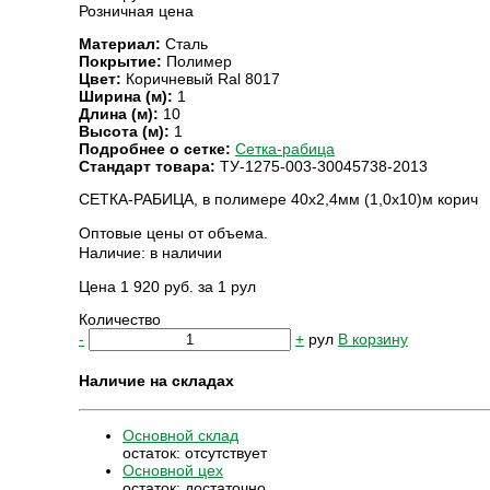
Розничная цена
Материал:
Сталь
Покрытие:
Полимер
Цвет:
Коричневый Ral 8017
Ширина (м):
1
Длина (м):
10
Высота (м):
1
Подробнее о сетке:
Сетка-рабица
Стандарт товара:
ТУ-1275-003-30045738-2013
СЕТКА-РАБИЦА, в полимере 40х2,4мм (1,0х10)м корич
Оптовые цены от объема.
Наличие:
в наличии
Цена 1 920 руб. за 1 рул
Количество
-
+
рул
В корзину
Наличие на складах
Основной склад
остаток:
отсутствует
Основной цех
остаток:
достаточно