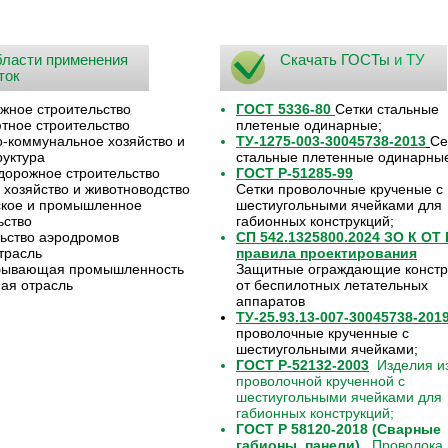
ласти применения
Скачать ГОСТы
и ТУ
ток
жное строительство
ГОСТ 5336-80
Сетки стальные
ное строительство
плетеные одинарные;
коммунальное хозяйство и
ТУ-1275-003-30045738-2013
Се
уктура
стальные плетенные одинарны
орожное строительство
ГОСТ Р-51285-99
 хозяйство и животноводство
Сетки проволочные крученые с
ское и промышленное
шестиугольными ячейками для
ьство
габионных конструкций;
ьство аэродромов
СП 542.1325800.2024 ЗО К ОТ
трасль
правила проектирования
бывающая промышленность
Защитные ограждающие констр
ая отрасль
от беспилотных летательных
аппаратов
ТУ-25.93.13-007-30045738-201
проволочные крученные с
шестиугольными ячейками;
ГОСТ Р-52132-2003
Изделия из
проволочной крученной с
шестиугольными ячейками для
габионных конструкций;
ГОСТ Р 58120-2018 (Сварные
габионы, панели).
Проволока