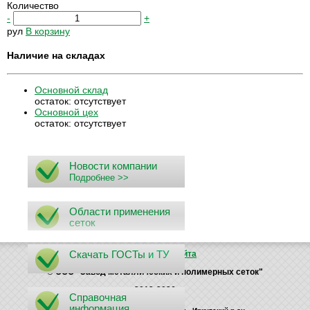
Количество
-
+
рул
В корзину
Наличие на складах
Основной склад
остаток:
отсутствует
Основной цех
остаток:
отсутствует
Новости компании
Подробнее >>
Области применения
сеток
Скачать ГОСТы
и ТУ
Поиск
Карта сайта
© ООО "Завод металлических и полимерных сеток"
2012-2026
Справочная
информация