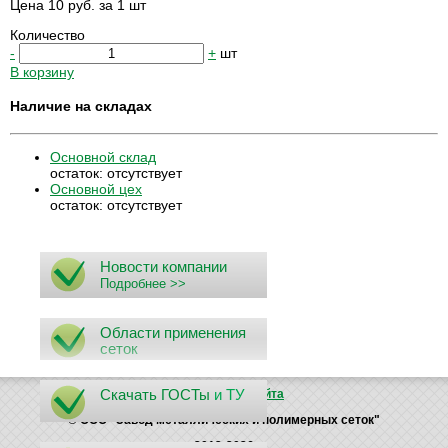
Цена 10 руб. за 1 шт
Количество
-
+
шт
В корзину
Наличие на складах
Основной склад
остаток:
отсутствует
Основной цех
остаток:
отсутствует
Новости компании
Подробнее >>
Области применения
сеток
Скачать ГОСТы
и ТУ
Поиск
Карта сайта
© ООО "Завод металлических и полимерных сеток"
2012-2026