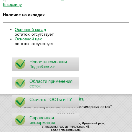
В корзину
Наличие на складах
Основной склад
остаток:
отсутствует
Основной цех
остаток:
отсутствует
Новости компании
Подробнее >>
Области применения
сеток
Скачать ГОСТы
и ТУ
Поиск
Карта сайта
© ООО "Завод металлических и полимерных сеток"
2012-2026
Справочная
информация
Россия, 664535, Иркутская область, Иркутский р-он,
с. Мамоны, ул. Центральная, 43.
Тел.: +79148956825,