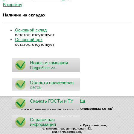
В корзину
Наличие на складах
Основной склад
остаток:
отсутствует
Основной цех
остаток:
отсутствует
Новости компании
Подробнее >>
Области применения
сеток
Скачать ГОСТы
и ТУ
Поиск
Карта сайта
© ООО "Завод металлических и полимерных сеток"
2012-2026
Справочная
информация
Россия, 664535, Иркутская область, Иркутский р-он,
с. Мамоны, ул. Центральная, 43.
Тел.: +79148956825,