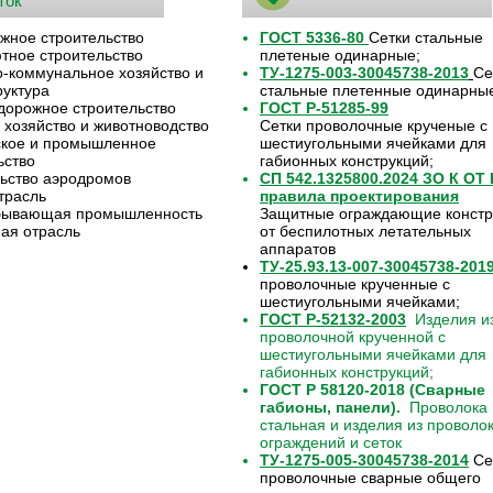
ток
жное строительство
ГОСТ 5336-80
Сетки стальные
ное строительство
плетеные одинарные;
коммунальное хозяйство и
ТУ-1275-003-30045738-2013
Се
уктура
стальные плетенные одинарны
орожное строительство
ГОСТ Р-51285-99
 хозяйство и животноводство
Сетки проволочные крученые с
ское и промышленное
шестиугольными ячейками для
ьство
габионных конструкций;
ьство аэродромов
СП 542.1325800.2024 ЗО К ОТ
трасль
правила проектирования
бывающая промышленность
Защитные ограждающие констр
ая отрасль
от беспилотных летательных
аппаратов
ТУ-25.93.13-007-30045738-201
проволочные крученные с
шестиугольными ячейками;
ГОСТ Р-52132-2003
Изделия из
проволочной крученной с
шестиугольными ячейками для
габионных конструкций;
ГОСТ Р 58120-2018 (Сварные
габионы, панели).
Проволока
стальная и изделия из проволо
ограждений и сеток
ТУ-1275-005-30045738-2014
Се
проволочные сварные общего