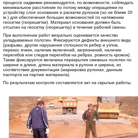
процессе надвижки рекомендуется, по возможности, соблюдать
минимальное расстояние по потоку между операциями по
устройству слоя основания и раскатке рулонов (но не ближе 20
м.) для обеспечения больших возможностей по натяжению
геосетки (георешетки). Материал основания должен быть
отсыпан на геосетку (георешетку) в течение рабочей смены.
При выполнении работ визуально оценивается качество
укладываемых полотен. Фиксируются дефекты внешнего вида
(разрывы, другие нарушения сплошности ребер и узлов,
перекос ячеек, наличие включений, загрязнений, наличие
перегибов или следов перегибов на ребрах, ровность кромок).
Также фиксируется величина перекрытия смежных полотен по
ширине и длине, длина материала в рулоне и ширина, их
соответствие документации (маркировка рулонах, данным
паспорта на партию материала).
По результатам контроля составляется акт на скрытые работы.