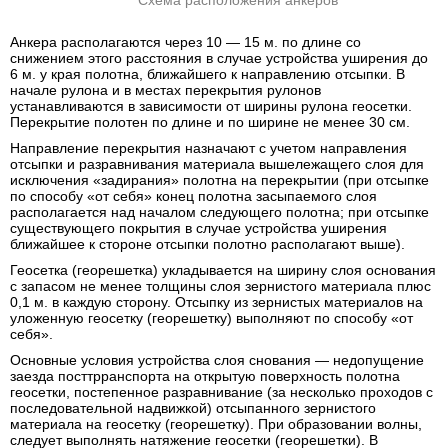
Схема расположения анкеров
Анкера располагаются через 10 — 15 м. по длине со
снижением этого расстояния в случае устройства уширения до
6 м. у края полотна, ближайшего к направлению отсыпки. В
начале рулона и в местах перекрытия рулонов
устанавливаются в зависимости от ширины рулона геосетки.
Перекрытие полотен по длине и по ширине не менее 30 см.
Направление перекрытия назначают с учетом направления
отсыпки и разравнивания материала вышележащего слоя для
исключения «задирания» полотна на перекрытии (при отсыпке
по способу «от себя» конец полотна засыпаемого слоя
располагается над началом следующего полотна; при отсыпке
существующего покрытия в случае устройства уширения
ближайшее к стороне отсыпки полотно располагают выше).
Геосетка (георешетка) укладывается на ширину слоя основания
с запасом не менее толщины слоя зернистого материала плюс
0,1 м. в каждую сторону. Отсыпку из зернистых материалов на
уложенную геосетку (георешетку) выполняют по способу «от
себя».
Основные условия устройства слоя снования — недопущение
заезда посттрранспорта на открытую поверхность полотна
геосетки, постепенное разравнивание (за несколько проходов с
последовательной надвижкой) отсыпанного зернистого
материала на геосетку (георешетку). При образовании волны,
следует выполнять натяжение геосетки (георешетки). В