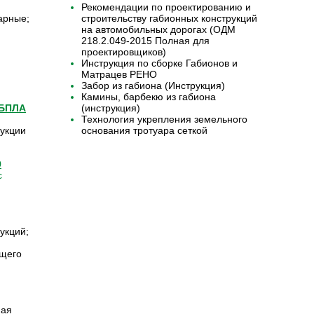
Рекомендации по проектированию и
арные;
строительству габионных конструкций
на автомобильных дорогах (ОДМ
218.2.049-2015 Полная для
проектировщиков)
Инструкция по сборке Габионов и
Матрацев РЕНО
Забор из габиона (Инструкция)
Камины, барбекю из габиона
 БПЛА
(инструкция)
Технология укрепления земельного
укции
основания тротуара сеткой
9
с
укций;
бщего
ная