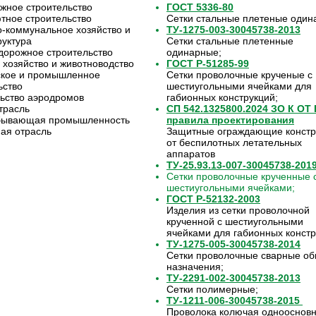
жное строительство
ГОСТ 5336-80
ное строительство
Сетки стальные плетеные один
коммунальное хозяйство и
ТУ-1275-003-30045738-2013
уктура
Сетки стальные плетенные
орожное строительство
одинарные;
 хозяйство и животноводство
ГОСТ Р-51285-99
ское и промышленное
Сетки проволочные крученые с
ьство
шестиугольными ячейками для
ьство аэродромов
габионных конструкций;
трасль
СП 542.1325800.2024 ЗО К ОТ
бывающая промышленность
правила проектирования
ая отрасль
Защитные ограждающие констр
от беспилотных летательных
аппаратов
ТУ-25.93.13-007-30045738-201
Сетки проволочные крученные 
шестиугольными ячейками;
ГОСТ Р-52132-2003
Изделия из сетки проволочной
крученной с шестиугольными
ячейками для габионных констр
ТУ-1275-005-30045738-2014
Сетки проволочные сварные о
назначения;
ТУ-2291-002-30045738-2013
Сетки полимерные;
ТУ-1211-006-30045738-2015
Проволока колючая однооснов