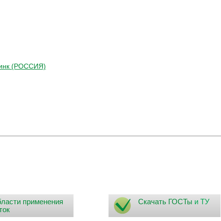
Цинк (РОССИЯ)
ласти применения
Скачать ГОСТы
и ТУ
ток