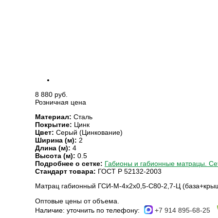
8 880 руб.
Розничная цена
Материал:
Сталь
Покрытие:
Цинк
Цвет:
Серый (Цинкование)
Ширина (м):
2
Длина (м):
4
Высота (м):
0.5
Подробнее о сетке:
Габионы и габионные матрацы. Се
Стандарт товара:
ГОСТ Р 52132-2003
Матрац габионный ГСИ-М-4х2х0,5-С80-2,7-Ц (база+кры
Оптовые цены от объема.
Наличие:
уточнить по телефону:
+7 914 895-68-25