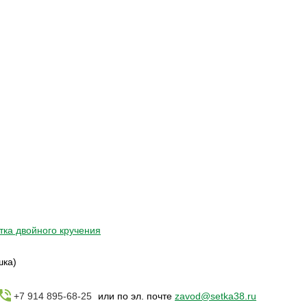
тка двойного кручения
шка)
+7 914 895-68-25
или по эл. почте
zavod@setka38.ru