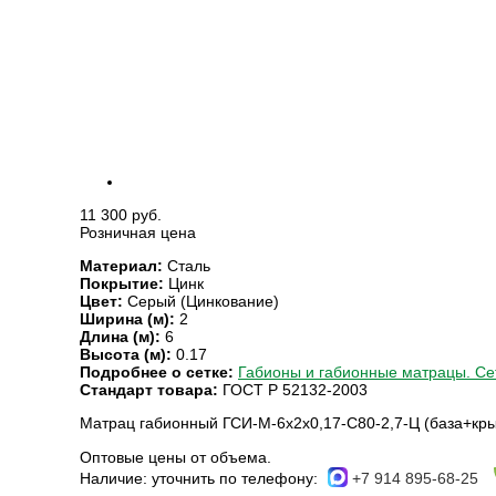
11 300 руб.
Розничная цена
Материал:
Сталь
Покрытие:
Цинк
Цвет:
Серый (Цинкование)
Ширина (м):
2
Длина (м):
6
Высота (м):
0.17
Подробнее о сетке:
Габионы и габионные матрацы. Се
Стандарт товара:
ГОСТ Р 52132-2003
Матрац габионный ГСИ-М-6х2х0,17-С80-2,7-Ц (база+кр
Оптовые цены от объема.
Наличие:
уточнить по телефону:
+7 914 895-68-25