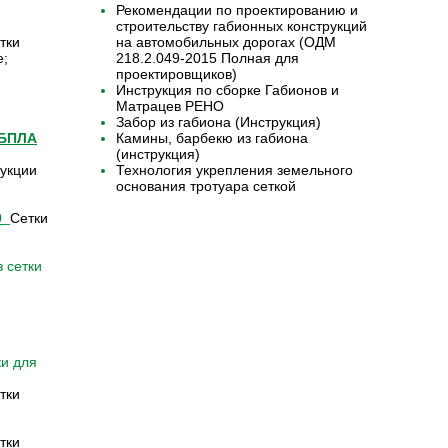
Рекомендации по проектированию и
строительству габионных конструкций
тки
на автомобильных дорогах (ОДМ
е;
218.2.049-2015 Полная для
проектировщиков)
Инструкция по сборке Габионов и
Матрацев РЕНО
Забор из габиона (Инструкция)
 БПЛА
Камины, барбекю из габиона
(инструкция)
укции
Технология укрепления земельного
основания тротуара сеткой
9
Сетки
 сетки
ки для
тки
тки