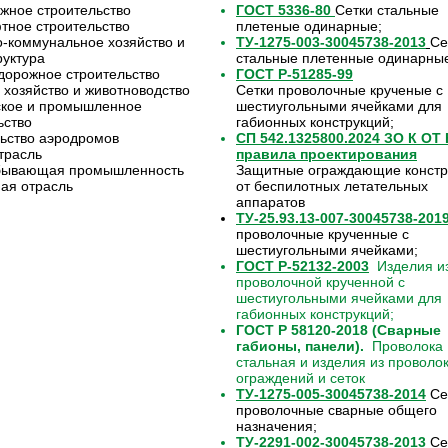
жное строительство
ГОСТ 5336-80
Сетки стальные
ное строительство
плетеные одинарные;
коммунальное хозяйство и
ТУ-1275-003-30045738-2013
Се
уктура
стальные плетенные одинарны
орожное строительство
ГОСТ Р-51285-99
 хозяйство и животноводство
Сетки проволочные крученые с
ское и промышленное
шестиугольными ячейками для
ьство
габионных конструкций;
ьство аэродромов
СП 542.1325800.2024 ЗО К ОТ
трасль
правила проектирования
бывающая промышленность
Защитные ограждающие констр
ая отрасль
от беспилотных летательных
аппаратов
ТУ-25.93.13-007-30045738-201
проволочные крученные с
шестиугольными ячейками;
ГОСТ Р-52132-2003
Изделия из
проволочной крученной с
шестиугольными ячейками для
габионных конструкций;
ГОСТ Р 58120-2018 (Сварные
габионы, панели).
Проволока
стальная и изделия из проволо
ограждений и сеток
ТУ-1275-005-30045738-2014
Се
проволочные сварные общего
назначения;
ТУ-2291-002-30045738-2013
Се