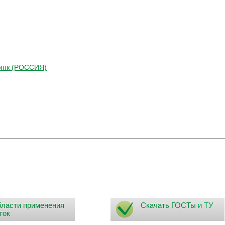
Цинк (РОССИЯ)
ласти применения
Скачать ГОСТы
и ТУ
ток