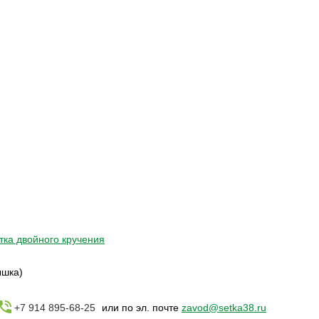
тка двойного кручения
ышка)
+7 914 895-68-25
или по эл. почте
zavod@setka38.ru