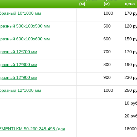
(м)
(м)
цена
образный 10*1000 мм
1000
170 р
образный 500х100х500 мм
500
120 р
образный 600х100х600 мм
600
150 р
образный 12*700 мм
700
170 р
образный 12*800 мм
800
190 р
образный 12*900 мм
900
230 р
образный 12*1000 мм
1000
250 р
10 руб
20 руб
MENTI KM 50-260 248-498 (для
18000