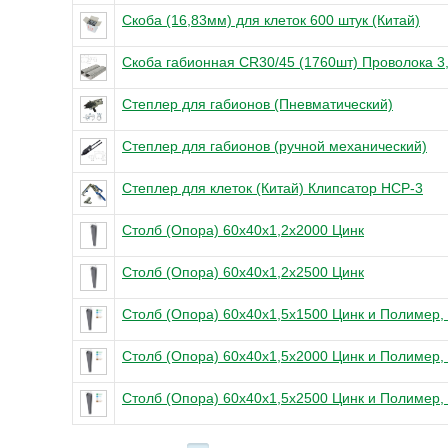
Скоба (16,83мм) для клеток 600 штук (Китай)
Скоба габионная CR30/45 (1760шт) Проволока 
Степлер для габионов (Пневматический)
Степлер для габионов (ручной механический)
Степлер для клеток (Китай) Клипсатор HCP-3
Столб (Опора) 60х40х1,2x2000 Цинк
Столб (Опора) 60х40х1,2x2500 Цинк
Столб (Опора) 60х40х1,5x1500 Цинк и Полимер,
Столб (Опора) 60х40х1,5x2000 Цинк и Полимер,
Столб (Опора) 60х40х1,5x2500 Цинк и Полимер,