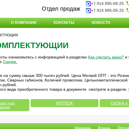
+7 914 895-68-25
Отдел продаж
+7 914 895-05-25
О КОМПАНИИ
КОНТАКТЫ
НОВОСТИ
ЕКТУЮЩИИ
КОМПЛЕКТУЮЩИИ
боты ознакомьтесь с информацией в разделах
Как сделать заказ?
и
ле
Скидки
.
ия на сумму свыше 300 тысяч рублей. Цена Мелкий ОПТ - это Розни
етки, Сварных габионов, Колючей проволоки, Цельнометаллической
ч рублей.
ого вида приобретенного товара в документе смотрите в разделе:
ра) под
КРЕПЕЖ
СКОБА и
вание
Ширина
Длина
Опто