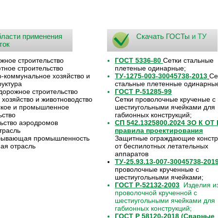
ласти применения
Скачать ГОСТы
и ТУ
ток
жное строительство
ГОСТ 5336-80
Сетки стальные
ное строительство
плетеные одинарные;
коммунальное хозяйство и
ТУ-1275-003-30045738-2013
Се
уктура
стальные плетенные одинарны
орожное строительство
ГОСТ Р-51285-99
 хозяйство и животноводство
Сетки проволочные крученые с
ское и промышленное
шестиугольными ячейками для
ьство
габионных конструкций;
ьство аэродромов
СП 542.1325800.2024 ЗО К ОТ
трасль
правила проектирования
бывающая промышленность
Защитные ограждающие констр
ая отрасль
от беспилотных летательных
аппаратов
ТУ-25.93.13-007-30045738-201
проволочные крученные с
шестиугольными ячейками;
ГОСТ Р-52132-2003
Изделия из
проволочной крученной с
шестиугольными ячейками для
габионных конструкций;
ГОСТ Р 58120-2018 (Сварные