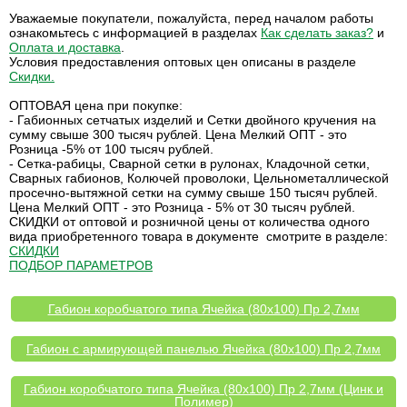
Уважаемые покупатели, пожалуйста, перед началом работы
ознакомьтесь с информацией в разделах
Как сделать заказ?
и
Оплата и доставка
.
Условия предоставления оптовых цен описаны в разделе
Скидки
.
ОПТОВАЯ цена при покупке:
- Габионных сетчатых изделий и Сетки двойного кручения на
сумму свыше 300 тысяч рублей. Цена Мелкий ОПТ - это
Розница -5% от 100 тысяч рублей.
- Сетка-рабицы, Сварной сетки в рулонах, Кладочной сетки,
Сварных габионов, Колючей проволоки, Цельнометаллической
просечно-вытяжной сетки на сумму свыше 150 тысяч рублей.
Цена Мелкий ОПТ - это Розница - 5% от 30 тысяч рублей.
СКИДКИ от оптовой и розничной цены от количества одного
вида приобретенного товара в документе смотрите в разделе:
СКИДКИ
ПОДБОР ПАРАМЕТРОВ
Габион коробчатого типа Ячейка (80х100) Пр 2,7мм
Габион с армирующей панелью Ячейка (80х100) Пр 2,7мм
Габион коробчатого типа Ячейка (80х100) Пр 2,7мм (Цинк и
Полимер)