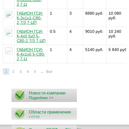
2,7-Ц
ГАБИОН ГСИ-
1
3
8880 руб.
10 080
К-3х1х1-С80-
руб.
2,7/3,7-ЦП
ГАБИОН ГСИ-
0.5
4
9010 руб.
10 240
К-4х0,5х0,5-
руб.
С80-2,7/3,7-ЦП
ГАБИОН ГСИ-
1
4
5140 руб.
5 840 руб.
К-4х1х0,5-С80-
2,7-Ц
1
2
3
4
5
→
Все
Новости компании
Подробнее >>
Области применения
сеток